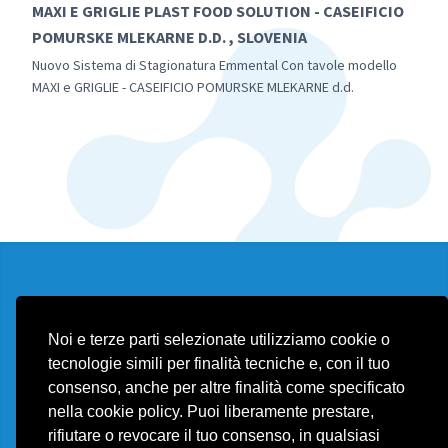
MAXI E GRIGLIE PLAST FOOD SOLUTION - CASEIFICIO
POMURSKE MLEKARNE D.D. , SLOVENIA
Nuovo Sistema di Stagionatura Emmental Con tavole modello
MAXI e GRIGLIE - CASEIFICIO POMURSKE MLEKARNE d.d.
Cookie policy
Contatti
Noi e terze parti selezionate utilizziamo cookie o
tecnologie simili per finalità tecniche e, con il tuo
consenso, anche per altre finalità come specificato
nella cookie policy. Puoi liberamente prestare,
Plast Food Solution d.o.o.
rifiutare o revocare il tuo consenso, in qualsiasi
export@plastfoodsolution.com