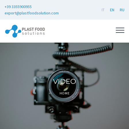
+39 3355900955
IT
EN
RU
export@plastfoodsolution.com
VIDEO
HOME