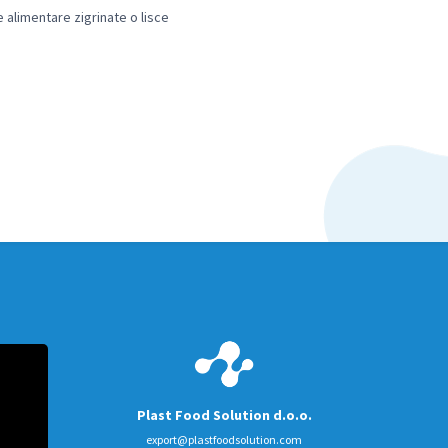
alimentare zigrinate o lisce
Plast Food Solution d.o.o.
export@plastfoodsolution.com