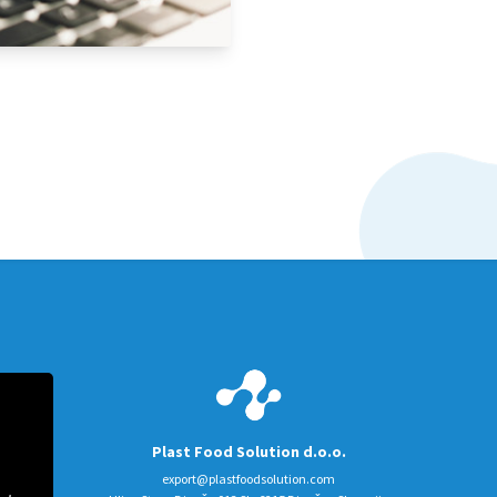
Plast Food Solution d.o.o.
export@plastfoodsolution.com