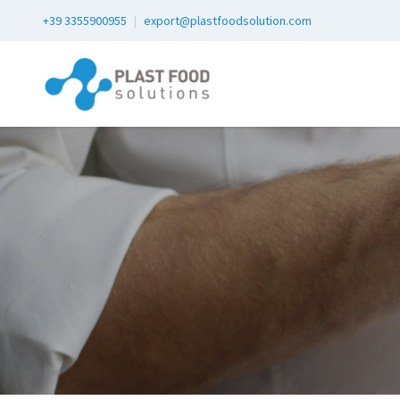
+39 3355900955
|
export@plastfoodsolution.com