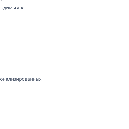
ходимы для
рсонализированных
я