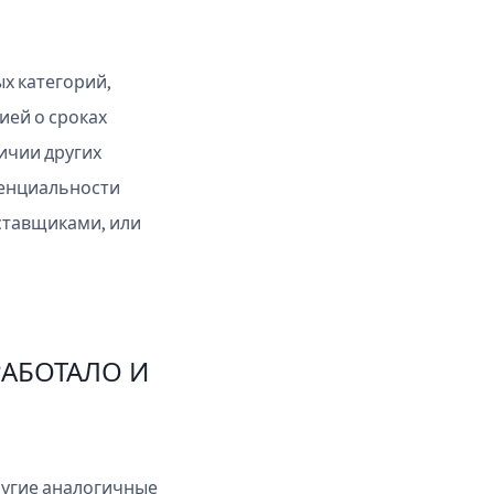
х категорий,
ией о сроках
ичии других
денциальности
ставщиками, или
АБОТАЛО И
ругие аналогичные