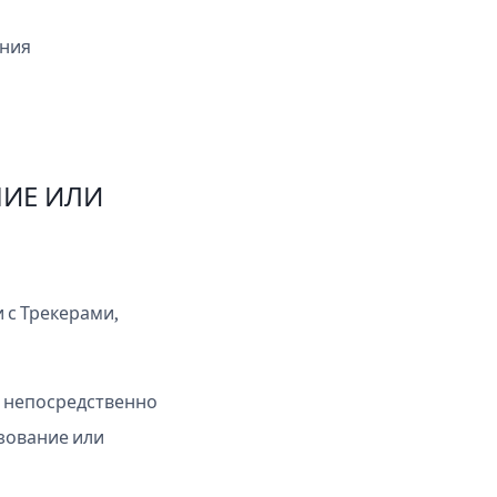
ения
НИЕ ИЛИ
 с Трекерами,
, непосредственно
ьзование или