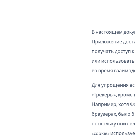
В настоящем доку
Приложение дости
получать доступ к
или использовать
во время взаимод
Для упрощения вс
«Трекеры», кроме 
Например, хотя Фа
браузерах, было б
поскольку они яв
«cookie» использу