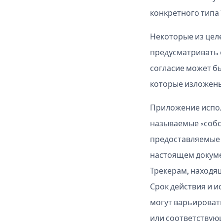
конкретного типа 
Некоторые из цел
предусматривать 
согласие может бы
которые изложены
Приложение испол
называемые «собс
предоставляемые 
настоящем докуме
Трекерам, находя
Срок действия и и
могут варьироват
или соответствую