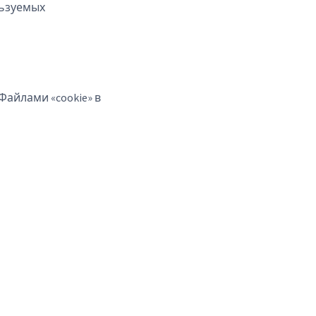
льзуемых
айлами «cookie» в