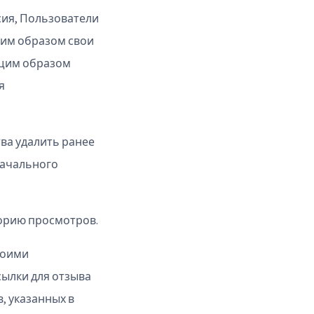
сия, Пользователи
щим образом свои
ющим образом
я
ва удалить ранее
начального
торию просмотров.
воими
ылки для отзыва
, указанных в