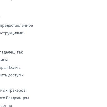
т
 предоставленное
инструкциями,
аделец (так
висы,
ры). Если в
ить доступ к
чных Трекеров
ного Владельцем
ает по