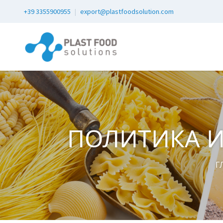
+39 3355900955
|
export@plastfoodsolution.com
ПОЛИТИКА 
Г