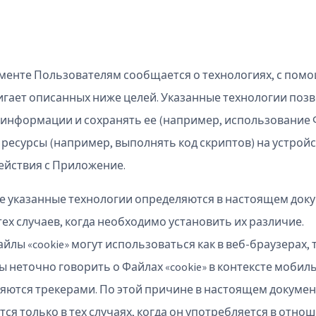
менте Пользователям сообщается о технологиях, с пом
гает описанных ниже целей. Указанные технологии поз
 информации и сохранять ее (например, использование Ф
 ресурсы (например, выполнять код скриптов) на устрой
ействия с Приложение.
е указанные технологии определяются в настоящем доку
тех случаев, когда необходимо установить их различие.
йлы «cookie» могут использоваться как в веб-браузерах, 
ы неточно говорить о Файлах «cookie» в контексте моби
ляются трекерами. По этой причине в настоящем докуме
ется только в тех случаях, когда он употребляется в отн