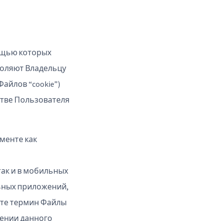
ощью которых
воляют Владельцу
айлов “cookie”)
стве Пользователя
менте как
так и в мобильных
льных приложений,
нте термин Файлы
ошении данного