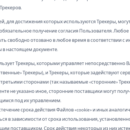
Трекеров.
ей, для достижения которых используются Трекеры, могу
обязательное получение согласия Пользователя. Любое
ть свободно отозвано в любое время в соответствии с 
 в настоящем документе.
ьзует Трекеры, которыми управляет непосредственно Вл
твенные» Трекеры), и Трекеры, которые задействуют сер
третьими сторонами (так называемые «сторонние» Треке
нте не указано иное, сторонние поставщики могут получ
щимся под их управлением.
стечение срока действия Файлов «cookie» и иных аналоги
ься в зависимости от срока использования, установлен
щим поставщиком. Срок действия некоторых из них истек